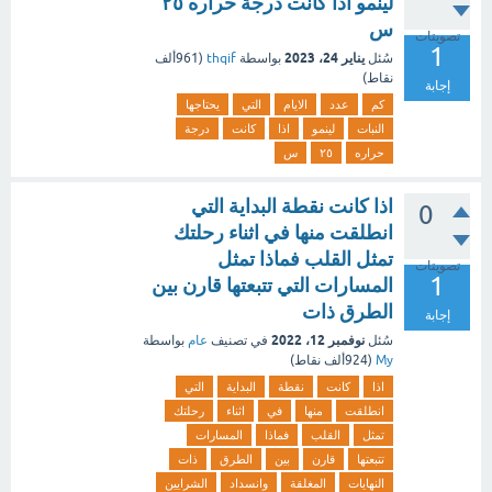
لينمو اذا كانت درجة حراره ٢٥
س
تصويتات
1
يناير 24، 2023
سُئل
بواسطة
thqif
(
961ألف
نقاط)
إجابة
كم
عدد
الايام
التي
يحتاجها
النبات
لينمو
اذا
كانت
درجة
حراره
٢٥
س
اذا كانت نقطة البداية التي
0
انطلقت منها في اثناء رحلتك
تمثل القلب فماذا تمثل
تصويتات
1
المسارات التي تتبعتها قارن بين
الطرق ذات
إجابة
نوفمبر 12، 2022
سُئل
في تصنيف
عام
بواسطة
My
(
924ألف
نقاط)
اذا
كانت
نقطة
البداية
التي
انطلقت
منها
في
اثناء
رحلتك
تمثل
القلب
فماذا
المسارات
تتبعتها
قارن
بين
الطرق
ذات
النهايات
المغلقة
وانسداد
الشرايين