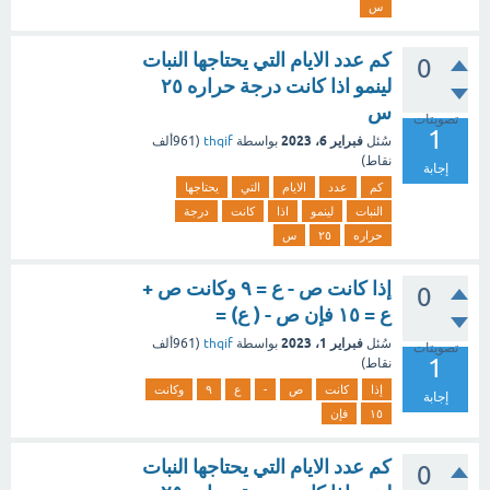
س
كم عدد الايام التي يحتاجها النبات
0
لينمو اذا كانت درجة حراره ٢٥
س
تصويتات
1
فبراير 6، 2023
سُئل
بواسطة
thqif
(
961ألف
نقاط)
إجابة
كم
عدد
الايام
التي
يحتاجها
النبات
لينمو
اذا
كانت
درجة
حراره
٢٥
س
إذا كانت ص - ع = ٩ وكانت ص +
0
ع = ١٥ فإن ص - ( ع) =
فبراير 1، 2023
سُئل
بواسطة
thqif
(
961ألف
تصويتات
1
نقاط)
إذا
كانت
ص
-
ع
٩
وكانت
إجابة
١٥
فإن
كم عدد الايام التي يحتاجها النبات
0