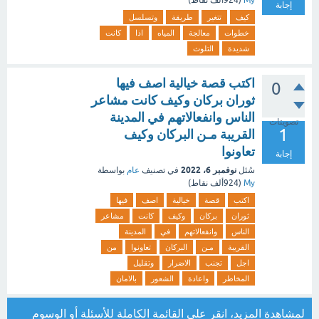
My
(
924ألف
نقاط)
إجابة
كيف
تتغير
طريقة
وتسلسل
خطوات
معالجة
المياه
اذا
كانت
شديدة
التلوث
اكتب قصة خيالية اصف فيها
0
ثوران بركان وكيف كانت مشاعر
الناس وانفعالاتهم في المدينة
تصويتات
1
القريبة مـن البركان وكيف
تعاونوا
إجابة
نوفمبر 6، 2022
سُئل
في تصنيف
عام
بواسطة
My
(
924ألف
نقاط)
اكتب
قصة
خيالية
اصف
فيها
ثوران
بركان
وكيف
كانت
مشاعر
الناس
وانفعالاتهم
في
المدينة
القريبة
مـن
البركان
تعاونوا
من
اجل
تجنب
الاضرار
وتقليل
المخاطر
واعادة
الشعور
بالامان
لمشاهدة المزيد، انقر على
القائمة الكاملة للأسئلة
أو
الوسوم