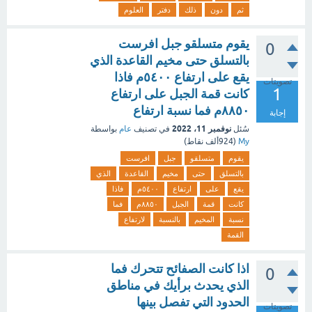
ثم
دون
ذلك
دفتر
العلوم
يقوم متسلقو جبل افرست
0
بالتسلق حتى مخيم القاعدة الذي
يقع على ارتفاع ٥٤٠٠م فاذا
تصويتات
1
كانت قمة الجبل على ارتفاع
٨٨٥٠م فما نسبة ارتفاع
إجابة
نوفمبر 11، 2022
سُئل
في تصنيف
عام
بواسطة
My
(
924ألف
نقاط)
يقوم
متسلقو
جبل
افرست
بالتسلق
حتى
مخيم
القاعدة
الذي
يقع
على
ارتفاع
٥٤٠٠م
فاذا
كانت
قمة
الجبل
٨٨٥٠م
فما
نسبة
المخيم
بالنسبة
لارتفاع
القمة
اذا كانت الصفائح تتحرك فما
0
الذي يحدث برأيك في مناطق
الحدود التي تفصل بينها
تصويتات