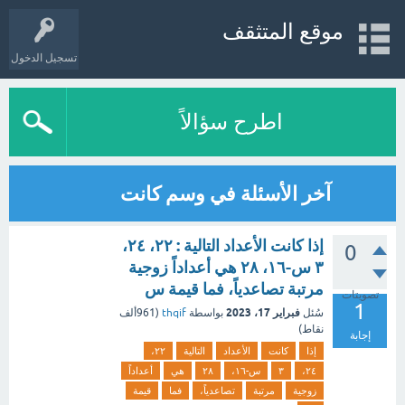
موقع المتثقف
تسجيل الدخول
اطرح سؤالاً
آخر الأسئلة في وسم كانت
إذا كانت الأعداد التالية : ٢٢، ٢٤،
0
٣ س-١٦، ٢٨ هي أعداداً زوجية
مرتبة تصاعدياً، فما قيمة س
تصويتات
1
فبراير 17، 2023
سُئل
بواسطة
thqif
(
961ألف
نقاط)
إجابة
إذا
كانت
الأعداد
التالية
٢٢،
٢٤،
٣
س-١٦،
٢٨
هي
أعداداً
زوجية
مرتبة
تصاعدياً،
فما
قيمة