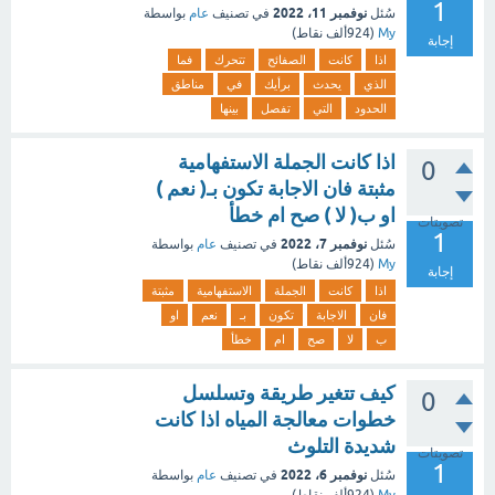
1
نوفمبر 11، 2022
سُئل
في تصنيف
عام
بواسطة
My
(
924ألف
نقاط)
إجابة
اذا
كانت
الصفائح
تتحرك
فما
الذي
يحدث
برأيك
في
مناطق
الحدود
التي
تفصل
بينها
اذا كانت الجملة الاستفهامية
0
مثبتة فان الاجابة تكون بـ( نعم )
او ب( لا ) صح ام خطأ
تصويتات
1
نوفمبر 7، 2022
سُئل
في تصنيف
عام
بواسطة
My
(
924ألف
نقاط)
إجابة
اذا
كانت
الجملة
الاستفهامية
مثبتة
فان
الاجابة
تكون
بـ
نعم
او
ب
لا
صح
ام
خطأ
كيف تتغير طريقة وتسلسل
0
خطوات معالجة المياه اذا كانت
شديدة التلوث
تصويتات
1
نوفمبر 6، 2022
سُئل
في تصنيف
عام
بواسطة