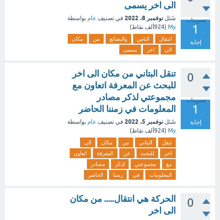
الى اخر يسمى
نوفمبر 8، 2022
سُئل
في تصنيف
عام
بواسطة
تصويتات
1
My
(
924ألف
نقاط)
انتقال
الناس
والبضائع
من
مكان
إجابة
الى
اخر
يسمى
تنقل البتاني من مكان الى اخر
0
للبحث عن المعرفة اتعاون مع
مجموعتي لذكر مصادر
تصويتات
1
المعلومات في زمننا الحاضر
نوفمبر 5، 2022
سُئل
في تصنيف
عام
بواسطة
إجابة
My
(
924ألف
نقاط)
تنقل
البتاني
من
مكان
الى
اخر
للبحث
عن
المعرفة
اتعاون
مع
مجموعتي
لذكر
مصادر
المعلومات
في
زمننا
الحاضر
الحركة هي انتقال..... من مكان
0
الى اخر