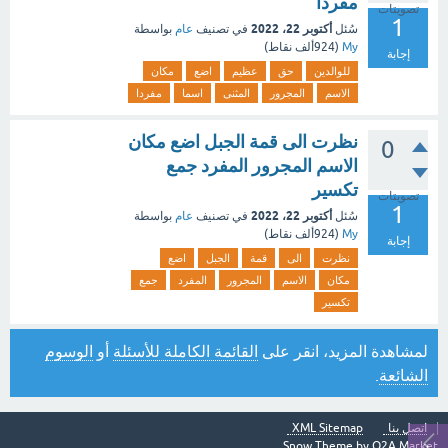
مفردا
تصويتات
1
أكتوبر 22، 2022
سُئل
في تصنيف
عام
بواسطة
My
(
924ألف
نقاط)
إجابة
للوالدين
حق
عظيم
اضع
مكان
الاسم
المجرور
المثنى
اسما
مفردا
نظرت الى قمة الجبل اضع مكان
0
الاسم المجرور المفرد جمع
تكسير
تصويتات
1
أكتوبر 22، 2022
سُئل
في تصنيف
عام
بواسطة
My
(
924ألف
نقاط)
إجابة
نظرت
الى
قمة
الجبل
اضع
مكان
الاسم
المجرور
المفرد
جمع
تكسير
لمشاهدة المزيد، انقر على
القائمة الكاملة للأسئلة
أو
الوسوم
الشائعة
.
اتصل بنا
XML Sitemap
Snow Theme by
Q2A Market