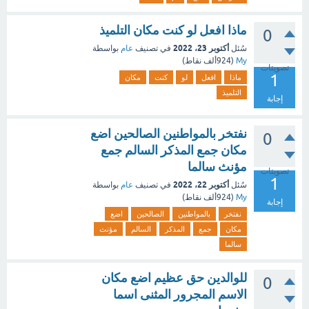
ماذا افعل لو كنت مكان التلميذ
0
أكتوبر 23، 2022
سُئل
في تصنيف
عام
بواسطة
My
(
924ألف
نقاط)
تصويتات
1
ماذا
افعل
لو
كنت
مكان
التلميذ
إجابة
نفتخر بالمواطنين الصالحين اضع
0
مكان جمع المذكر السالم جمع
مؤنث سالما
تصويتات
1
أكتوبر 22، 2022
سُئل
في تصنيف
عام
بواسطة
My
(
924ألف
نقاط)
إجابة
نفتخر
بالمواطنين
الصالحين
اضع
مكان
جمع
المذكر
السالم
مؤنث
سالما
للوالدين حق عظيم اضع مكان
0
الاسم المجرور المثنى اسما