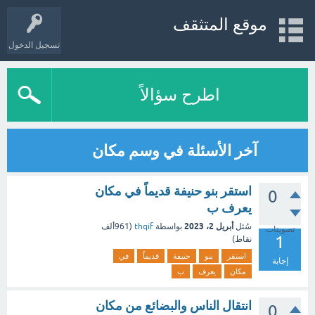
موقع المتثقف
تسجيل الدخول
اطرح سؤالاً
آخر الأسئلة في وسم مكان
استقر بنو حنيفة قديماً في مكان
0
يعرف ب
أبريل 2، 2023
سُئل
بواسطة
thqif
(
961ألف
تصويتات
1
نقاط)
استقر
بنو
حنيفة
قديماً
في
إجابة
مكان
يعرف
ب
انتقال الناس والبضائع من مكان
0