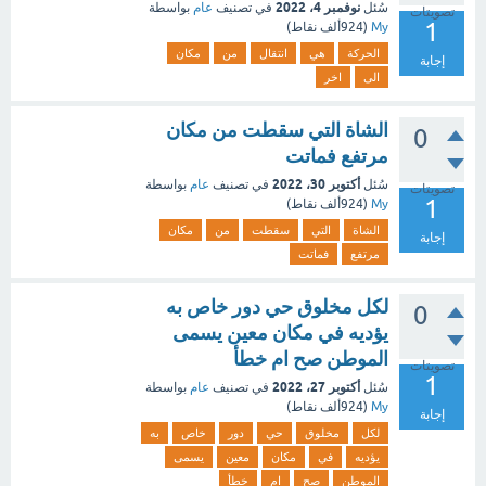
نوفمبر 4، 2022
سُئل
في تصنيف
عام
بواسطة
تصويتات
1
My
(
924ألف
نقاط)
الحركة
هي
انتقال
من
مكان
إجابة
الى
اخر
الشاة التي سقطت من مكان
0
مرتفع فماتت
أكتوبر 30، 2022
سُئل
في تصنيف
عام
بواسطة
تصويتات
1
My
(
924ألف
نقاط)
الشاة
التي
سقطت
من
مكان
إجابة
مرتفع
فماتت
لكل مخلوق حي دور خاص به
0
يؤديه في مكان معين يسمى
الموطن صح ام خطأ
تصويتات
1
أكتوبر 27، 2022
سُئل
في تصنيف
عام
بواسطة
My
(
924ألف
نقاط)
إجابة
لكل
مخلوق
حي
دور
خاص
به
يؤديه
في
مكان
معين
يسمى
الموطن
صح
ام
خطأ