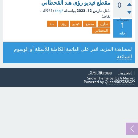
مقطع فيديو رؤى هند القحطاني
0
مارس 12، 2023
سُئل
بواسطة
thqif
(
961ألف
نقاط)
تصويتات
1
تداول
مقطع
فيديو
رؤى
هند
القحطاني
إجابة
لمشاهدة المزيد، انقر على
القائمة الكاملة للأسئلة
أو
الوسوم
الشائعة
.
اتصل بنا
XML Sitemap
Snow Theme by
Q2A Market
Powered by
Question2Answer