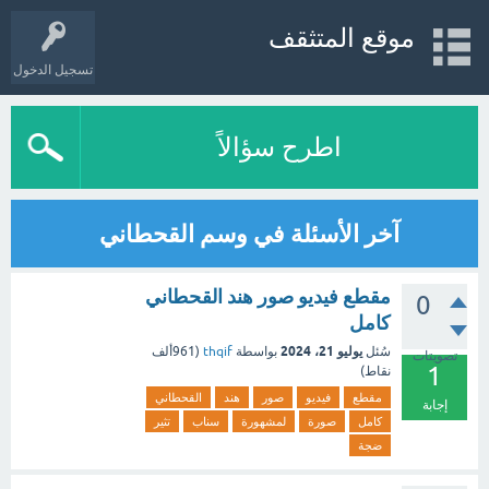
موقع المتثقف
تسجيل الدخول
اطرح سؤالاً
آخر الأسئلة في وسم القحطاني
مقطع فيديو صور هند القحطاني
0
كامل
يوليو 21، 2024
سُئل
بواسطة
thqif
(
961ألف
تصويتات
1
نقاط)
مقطع
فيديو
صور
هند
القحطاني
إجابة
كامل
صورة
لمشهورة
سناب
تثير
ضجة