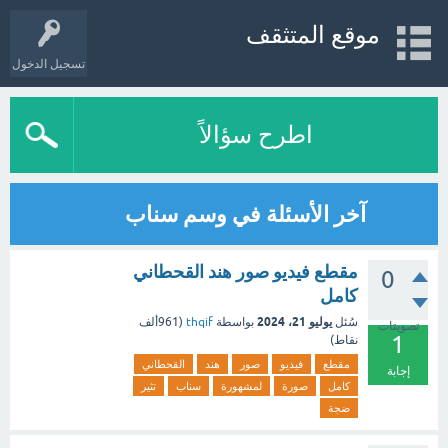
موقع المتثقف
تسجيل الدخول
اطرح سؤالاً
آخر الأسئلة في وسم سناب
مقطع فيديو صور هند القحطاني
0
كامل
يوليو 21، 2024
سُئل
بواسطة
thqif
(
961ألف
تصويتات
1
نقاط)
مقطع
فيديو
صور
هند
القحطاني
إجابة
كامل
صورة
لمشهورة
سناب
تثير
ضجة