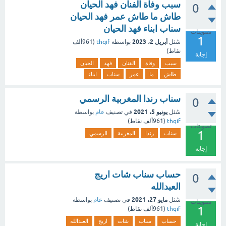
سبب وفاة الفنان فهد الحيان
0
طاش ما طاش عمر فهد الحيان
سناب ابناء فهد الحيان
تصويتات
1
أبريل 2، 2023
سُئل
بواسطة
thqif
(
961ألف
نقاط)
إجابة
سبب
وفاة
الفنان
فهد
الحيان
طاش
ما
عمر
سناب
ابناء
سناب رندا المغربية الرسمي
0
يونيو 5، 2021
سُئل
في تصنيف
عام
بواسطة
thqif
(
961ألف
نقاط)
تصويتات
1
سناب
رندا
المغربية
الرسمي
إجابة
حساب سناب شات اريج
0
العبدالله
مايو 27، 2021
سُئل
في تصنيف
عام
بواسطة
تصويتات
1
thqif
(
961ألف
نقاط)
حساب
سناب
شات
اريج
العبدالله
إجابة