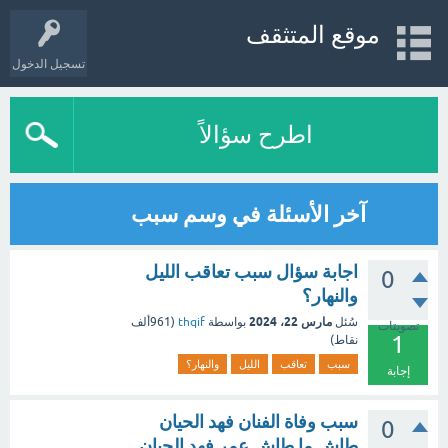
موقع المتثقف
تسجيل الدخول
اطرح سؤالاً
آخر الأسئلة في وسم سبب
اجابة سؤال سبب تعاقب الليل
0
والنهار؟
مارس 22، 2024
سُئل
بواسطة
thqif
(
961ألف
تصويتات
1
نقاط)
سبب
تعاقب
الليل
والنهار؟
إجابة
سبب وفاة الفنان فهد الحيان
0
طاش ما طاش عمر فهد الحيان