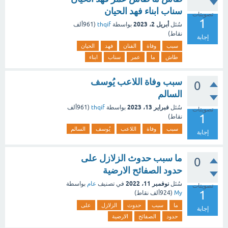
سناب ابناء فهد الحيان
تصويتات
1
أبريل 2، 2023
سُئل
بواسطة
thqif
(
961ألف
نقاط)
إجابة
سبب
وفاة
الفنان
فهد
الحيان
طاش
ما
عمر
سناب
ابناء
سبب وفاة اللاعب يُوسف
0
السالم
فبراير 13، 2023
سُئل
بواسطة
thqif
(
961ألف
تصويتات
1
نقاط)
سبب
وفاة
اللاعب
يُوسف
السالم
إجابة
ما سبب حدوث الزلازل على
0
حدود الصفائح الارضية
نوفمبر 11، 2022
سُئل
في تصنيف
عام
بواسطة
تصويتات
1
My
(
924ألف
نقاط)
ما
سبب
حدوث
الزلازل
على
إجابة
حدود
الصفائح
الارضية