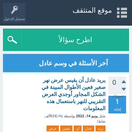
موقع المتثقف
تسجيل الدخول
اطرح سؤالاً
آخر الأسئلة في وسم عادل
يريد عادل أن يقيس عرض نهر
0
صغير فعين الأطوال المبينة في
الشكل المجاور أوجدي العرض
تصويتات
1
التقريبي للنهر باستعمال هذه
المعلومات
إجابة
يونيو 14، 2022
سُئل
بواسطة
My
(
924ألف
نقاط)
يريد
عادل
أن
يقيس
عرض