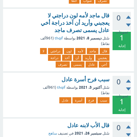
تصرف
صواب
خطأ
قال ماجد لأمه لون دراجتي لا
0
يعجبني وأريد أن آخذ دراجة أخي
عادل يسمى تصرف ماجد
تصويتات
1
ديسمبر 8، 2021
سُئل
بواسطة
thqif
(
961ألف
نقاط)
إجابة
قال
ماجد
لأمه
لون
دراجتي
لا
يعجبني
وأريد
أن
آخذ
دراجة
أخي
عادل
يسمى
تصرف
سبب فرح أسرة عادل
0
أكتوبر 3، 2021
سُئل
بواسطة
thqif
(
961ألف
نقاط)
تصويتات
1
سبب
فرح
أسرة
عادل
إجابة
قال الأب لابنه عادل
0
سبتمبر 26، 2021
سُئل
في تصنيف
مناهج