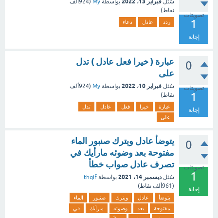
فبراير 13، 2022
سُئل
بواسطة
My
(
924ألف
نقاط)
تصويتات
1
ردد
عادل
دعاء
إجابة
عبارة ( خيرا فعل عادل ) تدل
0
على
فبراير 10، 2022
سُئل
بواسطة
My
(
924ألف
تصويتات
1
نقاط)
عبارة
خيرا
فعل
عادل
تدل
إجابة
على
يتوضأ عادل ويترك صنبور الماء
0
مفتوحة بعد وضوئه مارأيك في
تصرف عادل صواب خطأ
تصويتات
1
ديسمبر 14، 2021
سُئل
بواسطة
thqif
(
961ألف
نقاط)
إجابة
يتوضأ
عادل
ويترك
صنبور
الماء
مفتوحة
بعد
وضوئه
مارأيك
في