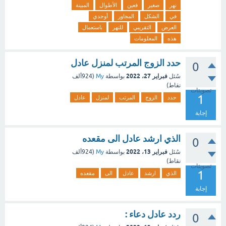
نهر
صغير
فعين
الأطوال
المبينة
في
الشكل
المجاور
أوجدي
العرض
التقريبي
للنهر
باستعمال
هذه
المعلومات
حدد الزوج المرتب لمنزل عادل
0
فبراير 27، 2022
سُئل
بواسطة
My
(
924ألف
نقاط)
تصويتات
1
حدد
الزوج
المرتب
لمنزل
عادل
إجابة
الذي ارشد عادل الى مقعده
0
فبراير 13، 2022
سُئل
بواسطة
My
(
924ألف
نقاط)
تصويتات
1
الذي
ارشد
عادل
الى
مقعده
إجابة
ردد عادل دعاء :
0